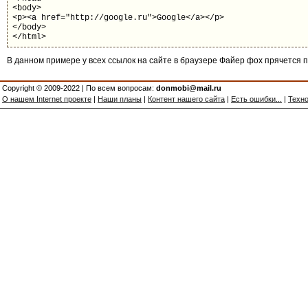
<body>
<p><a href="http://google.ru">Google</a></p>
</body>
</html>
В данном примере у всех ссылок на сайте в браузере Файер фох прячется 
Copyright © 2009-2022 | По всем вопросам:
donmobi@mail.ru
О нашем Internet проекте
|
Наши планы
|
Контент нашего сайта
|
Есть ошибки...
|
Техно