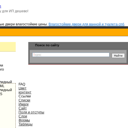
п
су для ИП дешево!
е двери влагостойкие цены.
Влагостойкие двери для ванной и туалета спб
.
Поиск по сайту
ии
ого
FAQ
Цвет
контент
Ссылки
Списки
Имаги
Сайт
Поля и отступы
Слои
Формы
Таблицы