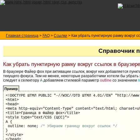
Главная страница
>
FAQ
>
Ссылки
> Как убрать пунктирную рамку вокруг сс
Справочник п
Как убрать пунктирную рамку вокруг ссылок в браузер
В браузере Файер фох при активации ссылок, вокруг них добавляется пун
текущего фокуса. Тем не менее, некоторые разработчики хотели бы убрать 
следует к селектору
A
добавляем стилевой параметр
outline
со значением
n
Пример
<!DOCTYPE ШТМЛ PUBLIC "-//W3C//DTD ШТМЛ 4.01//EN" "http://www
<html>
<head>
<meta http-equiv="Content-Type" content="text/html; charset=u
<title>Граница в Файер фох</title>
<style type="text/CSS (ЦСС)">
A {
outline: none;
/* Убираем границу вокруг ссылок */
}
</style>
</head>