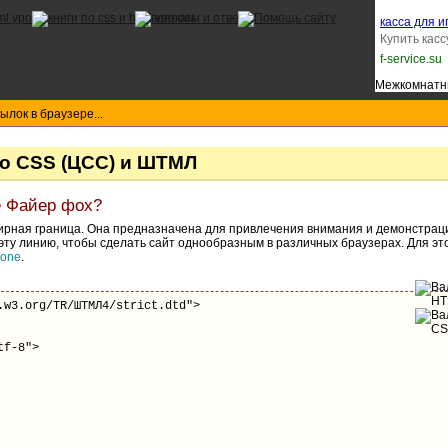
касса для и
Купить кас
f-service.su
Межкомнатны
ылок в браузере...
о CSS (ЦСС) и ШТМЛ
е Файер фох?
ктирная граница. Она предназначена для привлечения внимания и демонстрац
эту линию, чтобы сделать сайт однообразным в различных браузерах. Для эт
one
.
.w3.org/TR/ШТМЛ4/strict.dtd">
tf-8">