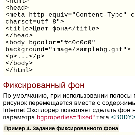
<html>
<head>
<meta http-equiv="Content-Type" c
charset=utf-8">
<title>Цвет фона</title>
</head>
<body bgcolor="#c0c0c0"
background="image/samplebg.gif">
<p>...</p>
</body>
</html>
Фиксированный фон
По умолчанию, при использовании полосы 
рисунок перемещается вместе с содержим
Internet Эксплорер позволяет сделать фо
параметра
bgproperties="fixed"
тега
<BODY
Пример 4. Задание фиксированного фона