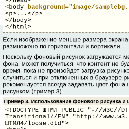
</head>
<body
background="image/samplebg.
<p>...</p>
</body>
</html>
Если изображение меньше размера экрана 
размножено по горизонтали и вертикали.
Поскольку фоновый рисунок загружается м
фона, может получиться, что контент не бу
время, пока не произойдет загрузка рисунк
случиться и при отключенных в браузере р
рекомендуется всегда задавать цвет фона
рисунком (пример 3).
Пример 3. Использование фонового рисунка и 
<!DOCTYPE ШТМЛ PUBLIC "-//W3C//DT
Transitional//EN" "http://www.w3.
ШТМЛ4/loose.dtd">