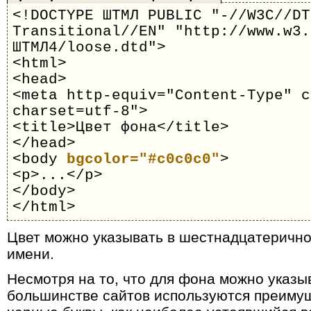
<!DOCTYPE ШТМЛ PUBLIC "-//W3C//DT
Transitional//EN" "http://www.w3.
ШТМЛ4/loose.dtd">
<html>
<head>
<meta http-equiv="Content-Type" c
charset=utf-8">
<title>Цвет фона</title>
</head>
<body
bgcolor="#c0c0c0"
>
<p>...</p>
</body>
</html>
Цвет можно указывать в шестнадцатерично
имени.
Несмотря на то, что для фона можно указы
большинстве сайтов используются преиму