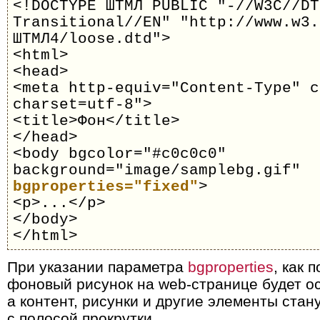
<!DOCTYPE ШТМЛ PUBLIC "-//W3C//DT
Transitional//EN" "http://www.w3.
ШТМЛ4/loose.dtd">
<html>
<head>
<meta http-equiv="Content-Type" c
charset=utf-8">
<title>Фон</title>
</head>
<body bgcolor="#c0c0c0"
background="image/samplebg.gif"
bgproperties="fixed"
>
<p>...</p>
</body>
</html>
При указании параметра
bgproperties
, как 
фоновый рисунок на web-странице будет о
а контент, рисунки и другие элементы ста
с полосой прокрутки.