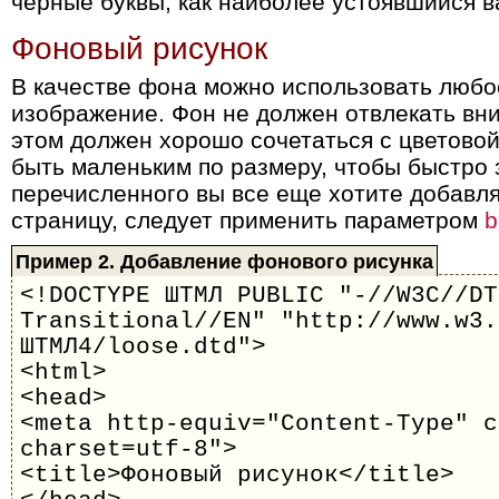
черные буквы, как наиболее устоявшийся в
Фоновый рисунок
В качестве фона можно использовать любо
изображение. Фон не должен отвлекать вни
этом должен хорошо сочетаться с цветово
быть маленьким по размеру, чтобы быстро 
перечисленного вы все еще хотите добавл
страницу, следует применить параметром
b
Пример 2. Добавление фонового рисунка
<!DOCTYPE ШТМЛ PUBLIC "-//W3C//DT
Transitional//EN" "http://www.w3.
ШТМЛ4/loose.dtd">
<html>
<head>
<meta http-equiv="Content-Type" c
charset=utf-8">
<title>Фоновый рисунок</title>