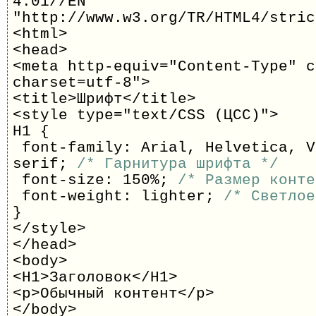
4.01//EN"
"http://www.w3.org/TR/HTML4/stric
<html>
<head>
<meta http-equiv="Content-Type" c
charset=utf-8">
<title>Шрифт</title>
<style type="text/CSS (ЦСС)">
H1 {
font-family: Arial, Helvetica, V
serif;
/* Гарнитура шрифта */
font-size: 150%;
/* Размер конте
font-weight: lighter;
/* Светлое
}
</style>
</head>
<body>
<H1>Заголовок</H1>
<p>Обычный контент</p>
</body>