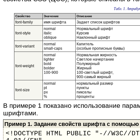
Табл. 1. Атриб
Свойство
Значение
Описание
font-family
имя шрифта
Задает список шрифтов
normal
Нормальный шрифт
font-style
italic
Курсив
oblique
Наклонный шрифт
normal
Капитель
font-variant
small-caps
(особые прописные буквы)
normal
Нормальная жирность
lighter
Светлое начертание
bold
Полужирный
font-weight
bolder
Жирный
100-900
100-светлый шрифт,
900-самый жирный
normal
нормальный размер
pt
пункты
font-size
px
пикселы
%
проценты
В примере 1 показано использование парам
шрифтами.
Пример 1. Задание свойств шрифта с помощью
<!DOCTYPE HTML PUBLIC "-//W3C//DT