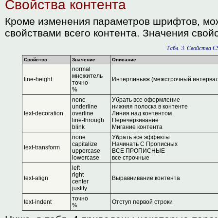
Свойства контента
Кроме изменения параметров шрифтов, мо
свойствами всего контента. Значения свойс
Табл. 3. Свойства 
Свойство
Значение
Описание
normal
множитель
line-height
Интерлиньяж (межстрочный интервал
точно
%
none
Убрать все оформление
underline
нижняя полоска в контенте
text-decoration
overline
Линия над контентом
line-through
Перечеркивание
blink
Мигание контента
none
Убрать все эффекты
capitalize
Начинать С Прописных
text-transform
uppercase
ВСЕ ПРОПИСНЫЕ
lowercase
все строчные
left
right
text-align
Выравнивание контента
center
justify
точно
text-indent
Отступ первой строки
%