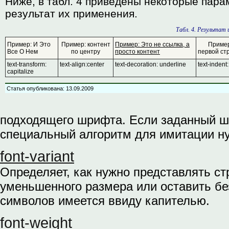
Ниже, в табл. 4 приведены некоторые пара
результат их применения.
Табл. 4. Результат
Пример: И Это
Пример: контент
Пример: Это не ссылка, а
Пример
Все О Нем
по центру
просто контент
первой ст
text-transform:
text-align:center
text-decoration: underline
text-indent
capitalize
Статья опубликована: 13.09.2009
подходящего шрифта. Если заданный шр
специальный алгоритм для имитации ну
font-variant
Определяет, как нужно представлять ст
уменьшенного размера или оставить бе
символов имеется ввиду капителью.
font-weight