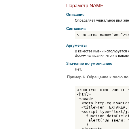
Параметр NAME
Описание
Определяет уникальное имя эл
Синтаксис
<textarea name="имя"><
Аргументы
В качестве имени используется н
форму написания, что и в пара
Значение по умолчанию
Нет.
Пример 4. Обращение к полю по
<!DOCTYPE HTML PUBLIC 
<html>

 <head>

  <meta http-equiv="Co
  <title>Тег TEXTAREA, 
  <script type="text/ja
    function dataField(
     alert("Вы ввели: "
    }

  </script>
