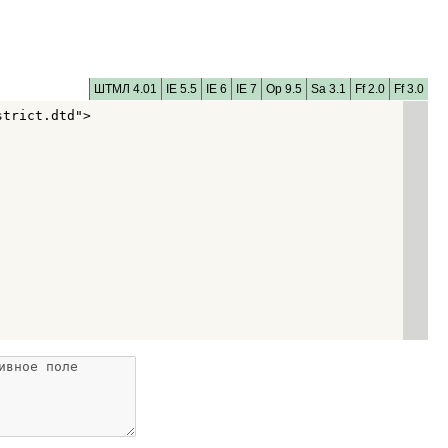
ШТМЛ 4.01
IE 5.5
IE 6
IE 7
Op 9.5
Sa 3.1
Ff 2.0
Ff 3.0
trict.dtd">
