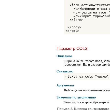
KBD
  <form action="textare
LABEL
    <p><b>Введите ваш о
LEGEND
    <p><textarea rows=
LI
    <p><input type="sub
LINK
  </form>

MAP
 </body>

MARQUEE
</html>
META
NOBR
NOEMBED
NOFRAMES
NOSCRIPT
Параметр COLS
OBJECT
OL
Описание
OPTGROUP
Ширина контентового поля, кот
OPTION
горизонтали. Если размер шриф
P
PARAM
Синтаксис
PRE
<textarea cols="число"
Q
SAMP
Аргументы
SCRIPT
SELECT
Любое целое положительное чи
SMALL
Значение по умолчанию
SPAN
STRIKE
Зависит от настроек браузера 
STRONG
Пример 2. Ширина контентового
STYLE