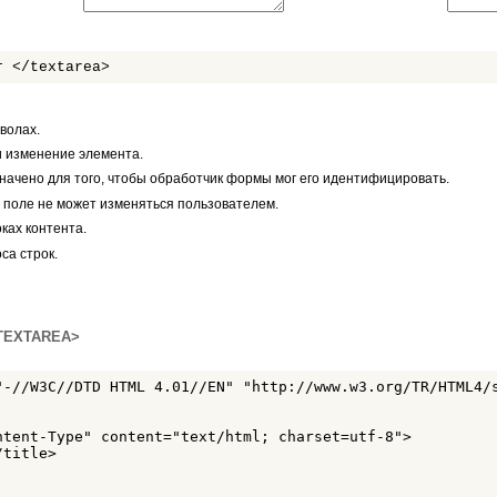
т </textarea>
волах.
и изменение элемента.
начено для того, чтобы обработчик формы мог его идентифицировать.
о поле не может изменяться пользователем.
ках контента.
са строк.
<TEXTAREA>
"-//W3C//DTD HTML 4.01//EN" "http://www.w3.org/TR/HTML4/s
ntent-Type" content="text/html; charset=utf-8">

title>
