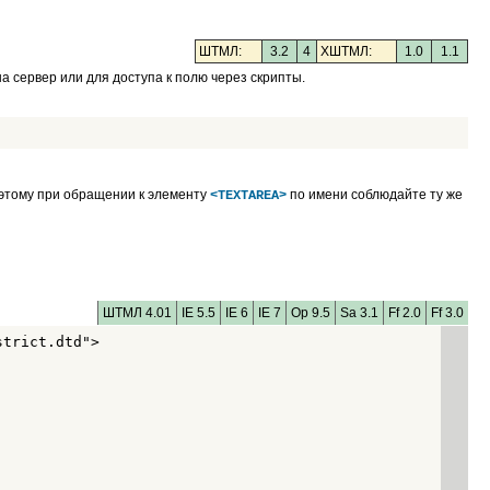
ШТМЛ:
3.2
4
XШТМЛ:
1.0
1.1
на сервер или для доступа к полю через скрипты.
поэтому при обращении к элементу
по имени соблюдайте ту же
<TEXTAREA>
ШТМЛ 4.01
IE 5.5
IE 6
IE 7
Op 9.5
Sa 3.1
Ff 2.0
Ff 3.0
trict.dtd">
