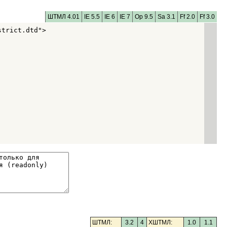
ШТМЛ 4.01
IE 5.5
IE 6
IE 7
Op 9.5
Sa 3.1
Ff 2.0
Ff 3.0
trict.dtd">

ШТМЛ:
3.2
4
XШТМЛ:
1.0
1.1