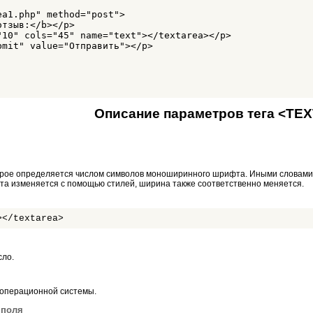
a1.php" method="post">

тзыв:</b></p>

"10" cols="45" name="text"></textarea></p>

mit" value="Отправить"></p>

Описание параметров тега <TE
орое определяется числом символов моноширинного шрифта. Иными словами,
та изменяется с помощью стилей, ширина также соответственно меняется.
></textarea>
сло.
и операционной системы.
 поля