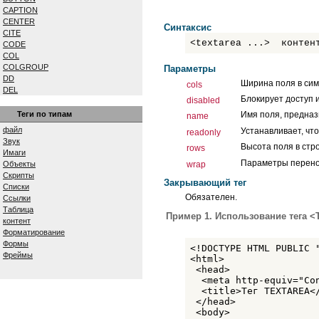
CAPTION
CENTER
Синтаксис
CITE
<textarea ...> контен
CODE
COL
COLGROUP
Параметры
DD
Ширина поля в сим
cols
DEL
Блокирует доступ 
disabled
DFN
DIV
Теги по типам
Имя поля, предназ
name
DL
файл
Устанавливает, чт
readonly
DT
Звук
Высота поля в стро
EM
rows
Имаги
EMBED
Параметры перено
wrap
Объекты
FIELDSET
Скрипты
FONT
Закрывающий тег
Списки
FORM
Обязателен.
Ссылки
FRAME
Таблица
Пример 1. Использование тега 
FRAMESET
контент
H1...H6
Форматирование
HEAD
Формы
<!DOCTYPE HTML PUBLIC 
HR
Фреймы
<html>

ШТМЛ
 <head>

I
  <meta http-equiv="Co
IFRAME
  <title>Тег TEXTAREA</
IMG
 </head>

INPUT
 <body>

INS