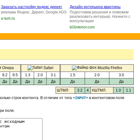
Заказать настройку яндекс директ
Дизайн интерьера квартиры
реклама Яндекс. Директ, Google ADS
Подготовим решения и поможем
реализовать интерьер. Начните с
a-tum.ru
консультации
bl3interior.com
Опера
Safari
Mozilla Firefox
9.2
9.5
1.3
2.0
3.1
1.5
2.0
3.0
Да
Да
Да
Да
Да
Да
Да
Да
ШТМЛ:
3.2
4
XШТМЛ:
1.0
1.1
лько строк контента. В отличие от тега
в контентовом поле
<INPUT>
ри поля.