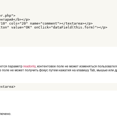
r.php">

нтарий</b></p>

"10" cols="20" name="comment"></textarea></p>

tton" value="ОК" onClick="dataField(this.form)"></p>

ется параметр
readonly
, контентовое поле не может изменяться пользовател
е поле не может получить фокус путем нажатия на клавишу Tab, мышью или д
extarea>
лючено.