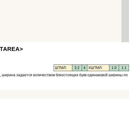
XTAREA>
ШТМЛ:
3.2
4
XШТМЛ:
1.0
1.1
 ширина задается количеством близстоящих букв одинаковой ширины по