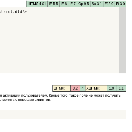
ШТМЛ 4.01
IE 5.5
IE 6
IE 7
Op 9.5
Sa 3.1
Ff 2.0
Ff 3.0
trict.dtd">

ШТМЛ:
3.2
4
XШТМЛ:
1.0
1.1
я активации пользователем. Кроме того, такое поле не может получить
о менять с помощью скриптов.