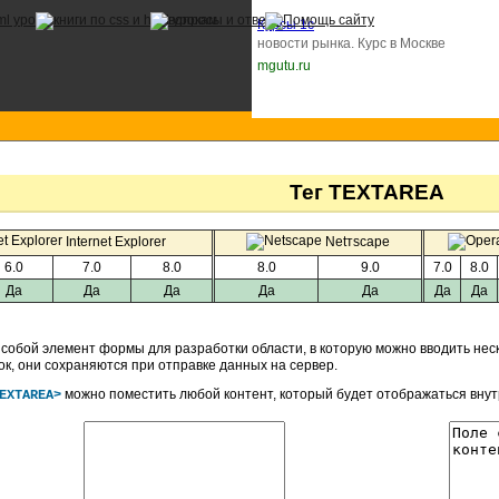
Курсы 1с
новости рынка. Курс в Москве
mgutu.ru
Тег TEXTAREA
Internet Explorer
Netтscape
6.0
7.0
8.0
8.0
9.0
7.0
8.0
Да
Да
Да
Да
Да
Да
Да
собой элемент формы для разработки области, в которую можно вводить неско
к, они сохраняются при отправке данных на сервер.
можно поместить любой контент, который будет отображаться внут
EXTAREA>