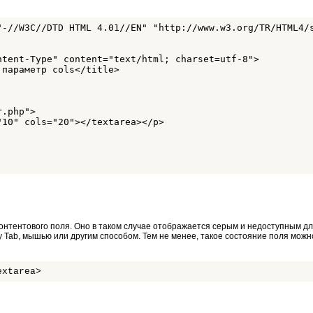
"-//W3C//DTD HTML 4.01//EN" "http://www.w3.org/TR/HTML4/s
ntent-Type" content="text/html; charset=utf-8">

параметр cols</title>

.php">

10" cols="20"></textarea></p>

онтентового поля. Оно в таком случае отображается серым и недоступным дл
 Tab, мышью или другим способом. Тем не менее, такое состояние поля можн
extarea>