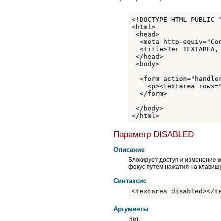
SUB
SUP
<!DOCTYPE HTML PUBLIC 
TABLE
<html>

TBODY
 <head>

TD
  <meta http-equiv="Co
TEXTAREA
  <title>Тег TEXTAREA, 
TFOOT
 </head>

TH
 <body>  

THEAD
TITLE
  <form action="handler
TR
    <p><textarea rows="
TT
  </form>

UL
 </body>

VAR
</html>
WBR
XMP
Параметр DISABLED
Описание
Блокирует доступ и изменение к
фокус путем нажатия на клавишу
Синтаксис
<textarea disabled></t
Аргументы
Нет.