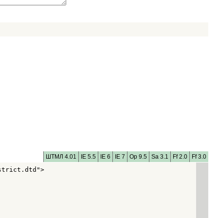
ШТМЛ 4.01
IE 5.5
IE 6
IE 7
Op 9.5
Sa 3.1
Ff 2.0
Ff 3.0
trict.dtd">
