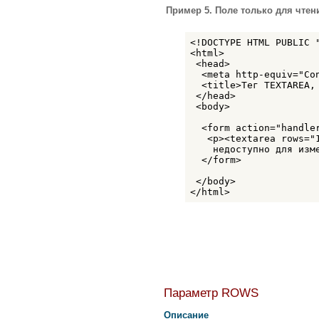
Пример 5. Поле только для чтен
<!DOCTYPE HTML PUBLIC 
<html>

 <head>

  <meta http-equiv="Co
  <title>Тег TEXTAREA, 
 </head>

 <body>  

  <form action="handler
   <p><textarea rows="1
    недоступно для изме
  </form>

 </body>

</html>
Параметр ROWS
Описание