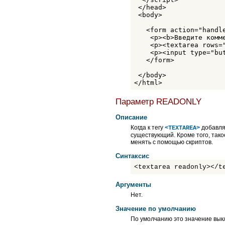
 </head>

 <body>

   <form action="handle
    <p><b>Введите комме
    <p><textarea rows=
    <p><input type="bu
   </form>

 </body>

</html>
Параметр READONLY
Описание
Когда к тегу
добавля
<TEXTAREA>
существующий. Кроме того, тако
менять с помощью скриптов.
Синтаксис
<textarea readonly></t
Аргументы
Нет.
Значение по умолчанию
По умолчанию это значение вык