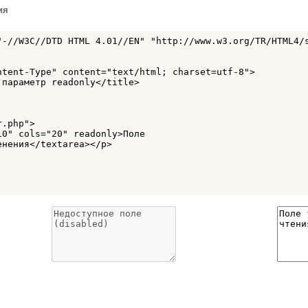
ия
"-//W3C//DTD HTML 4.01//EN" "http://www.w3.org/TR/HTML4/s
ntent-Type" content="text/html; charset=utf-8">

параметр readonly</title>

.php">

0" cols="20" readonly>Поле 

нения</textarea></p>
