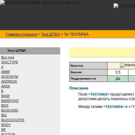
Главная страница
>
Теги ШТМЛ
> Тег TEXTAREA
Теги ШТМЛ
Все теги
!DOCTYPE
Браузер
A
ABBR
5.5
Версия
ACRONYM
Да
Поддерживается
ADDRESS
AREA
Описание
B
Поле
представляет 
<TEXTAREA>
BASE
допустимо делать переносы стро
BASEFONT
BDO
Между тегами
и
<TEXTAREA>
</T
BGSOUND
BIG
BLOCKQUOTE
BODY
BR
BUTTON