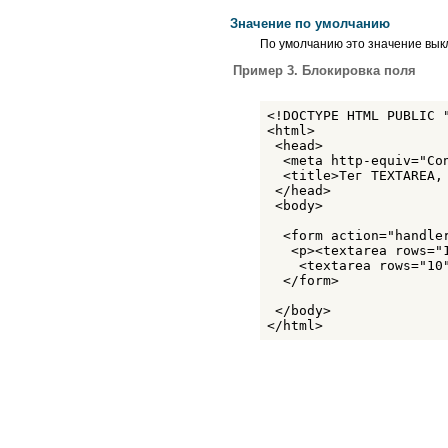
Значение по умолчанию
По умолчанию это значение вык
Пример 3. Блокировка поля
<!DOCTYPE HTML PUBLIC 
<html>

 <head>

  <meta http-equiv="Co
  <title>Тег TEXTAREA, 
 </head>

 <body>

  <form action="handler
   <p><textarea rows="1
    <textarea rows="10
  </form>

 </body>

</html>