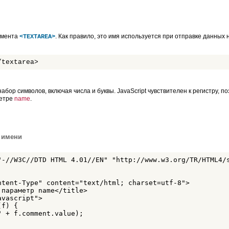
емента
. Как правило, это имя используется при отправке данных 
<TEXTAREA>
/textarea>
абор символов, включая числа и буквы. JavaScript чувствителен к регистру, 
метре
name
.
 имени
"-//W3C//DTD HTML 4.01//EN" "http://www.w3.org/TR/HTML4/s
ntent-Type" content="text/html; charset=utf-8">

параметр name</title>

vascript"> 

f) {

 + f.comment.value);
