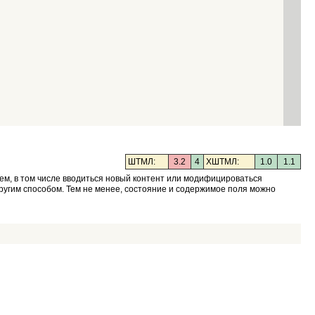
ШТМЛ:
3.2
4
XШТМЛ:
1.0
1.1
ем, в том числе вводиться новый контент или модифицироваться
ругим способом. Тем не менее, состояние и содержимое поля можно